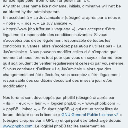
for exemple peter from london or peter from UK.
Any other user name like nickname, initials, diminutive will
not be
valid
ated by the administrators
En accédant à « La Juv'amicale » (désigné ci-après par « nous »,
« notre », « nos », « La Juv'amicale »,
« https://www.jrhp.fr/forum.juvaquatre »), vous acceptez d’être
légalement responsable des conditions suivantes. Si vous
n’acceptez pas d’être légalement responsable de toutes les
conditions suivantes, alors n’accédez pas et/ou n’utilisez pas « La
Juv'amicale ». Nous pouvons modifier celles-ci à n’importe quel
moment et nous ferons tout pour que vous en soyez informé, bien
qu’il soit prudent de vérifier régulièrement celles-ci par vous-même.
Si vous continuez d’utiliser « La Juv'amicale » alors que des
changements ont été effectués, vous acceptez d’être légalement
responsable des conditions découlant des mises à jour et/ou
modifications.
Nos forums sont développés par phpBB (désigné ci-après par
« ils », « eux », « leur », « logiciel phpBB », « www.phpbb.com »,
« phpBB Limited », « Équipes phpBB ») qui est un script libre de
forum, déclaré sous la licence «
GNU General Public License v2
»
(désigné ci-après par « GPL ») et qui peut être téléchargé depuis
www.phpbb.com
. Le logiciel phpBB facilite seulement les