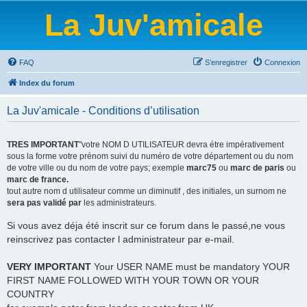
La Juv'amicale
FAQ
S’enregistrer
Connexion
Index du forum
La Juv'amicale - Conditions d’utilisation
TRES IMPORTANT
"votre NOM D UTILISATEUR devra étre impérativement
sous la forme votre prénom suivi du numéro de votre département ou du nom
de votre ville ou du nom de votre pays; exemple
marc75
ou
marc de paris
ou
marc de france.
tout autre nom d utilisateur comme un diminutif , des initiales, un surnom ne
sera pas validé par
les administrateurs.
Si vous avez déja été inscrit sur ce forum dans le passé,ne vous
reinscrivez pas contacter l administrateur par e-mail.
VERY IMPORTANT
Your USER NAME must be mandatory YOUR
FIRST NAME FOLLOWED WITH YOUR TOWN OR YOUR
COUNTRY