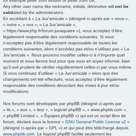
for exemple peter from london or peter from UK.
Any other user name like nickname, initials, diminutive will
not be
valid
ated by the administrators
En accédant à « La Juv'amicale » (désigné ci-après par « nous »,
« notre », « nos », « La Juv'amicale »,
« https://www.jrhp.fr/forum.juvaquatre »), vous acceptez d’être
légalement responsable des conditions suivantes. Si vous
n’acceptez pas d’être légalement responsable de toutes les
conditions suivantes, alors n’accédez pas et/ou n’utilisez pas « La
Juv'amicale ». Nous pouvons modifier celles-ci à n’importe quel
moment et nous ferons tout pour que vous en soyez informé, bien
qu’il soit prudent de vérifier régulièrement celles-ci par vous-même.
Si vous continuez d’utiliser « La Juv'amicale » alors que des
changements ont été effectués, vous acceptez d’être légalement
responsable des conditions découlant des mises à jour et/ou
modifications.
Nos forums sont développés par phpBB (désigné ci-après par
« ils », « eux », « leur », « logiciel phpBB », « www.phpbb.com »,
« phpBB Limited », « Équipes phpBB ») qui est un script libre de
forum, déclaré sous la licence «
GNU General Public License v2
»
(désigné ci-après par « GPL ») et qui peut être téléchargé depuis
www.phpbb.com
. Le logiciel phpBB facilite seulement les