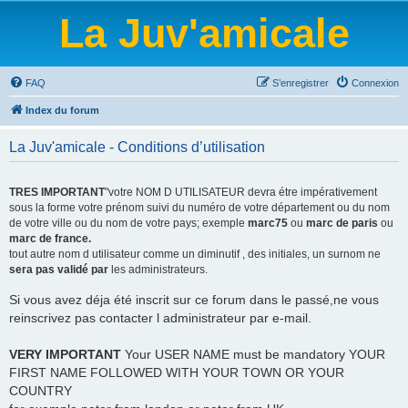
La Juv'amicale
FAQ
S’enregistrer
Connexion
Index du forum
La Juv'amicale - Conditions d’utilisation
TRES IMPORTANT
"votre NOM D UTILISATEUR devra étre impérativement
sous la forme votre prénom suivi du numéro de votre département ou du nom
de votre ville ou du nom de votre pays; exemple
marc75
ou
marc de paris
ou
marc de france.
tout autre nom d utilisateur comme un diminutif , des initiales, un surnom ne
sera pas validé par
les administrateurs.
Si vous avez déja été inscrit sur ce forum dans le passé,ne vous
reinscrivez pas contacter l administrateur par e-mail.
VERY IMPORTANT
Your USER NAME must be mandatory YOUR
FIRST NAME FOLLOWED WITH YOUR TOWN OR YOUR
COUNTRY