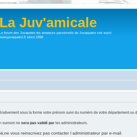
La Juv'amicale
Le forum des Juvapotes les amateurs passionnés de Juvaquatre voir aussi
www.juvaquatre.fr since 1998
ativement sous la forme votre prénom suivi du numéro de votre département ou d
 un surnom ne
sera pas validé par
les administrateurs.
sé,ne vous reinscrivez pas contacter l administrateur par e-mail.