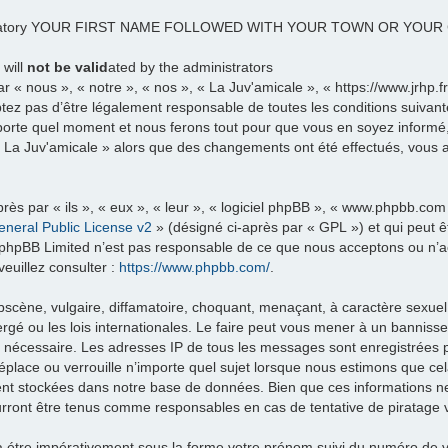
datory YOUR FIRST NAME FOLLOWED WITH YOUR TOWN OR YOU
 will
not be valid
ated by the administrators
 « nous », « notre », « nos », « La Juv'amicale », « https://www.jrhp.
tez pas d’être légalement responsable de toutes les conditions suivante
porte quel moment et nous ferons tout pour que vous en soyez informé, b
 « La Juv'amicale » alors que des changements ont été effectués, vous
ès par « ils », « eux », « leur », « logiciel phpBB », « www.phpbb.com
neral Public License v2
» (désigné ci-après par « GPL ») et qui peut 
et. phpBB Limited n’est pas responsable de ce que nous acceptons ou 
euillez consulter :
https://www.phpbb.com/
.
scène, vulgaire, diffamatoire, choquant, menaçant, à caractère sexuel 
rgé ou les lois internationales. Le faire peut vous mener à un banniss
ns nécessaire. Les adresses IP de tous les messages sont enregistrées
éplace ou verrouille n’importe quel sujet lorsque nous estimons que c
ent stockées dans notre base de données. Bien que ces informations ne 
urront être tenus comme responsables en cas de tentative de piratage 
re impérativement sous la forme votre prénom suivi du numéro de vo