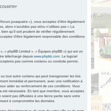
R COUNTRY
fr/forum.juvaquatre »), vous acceptez d’être légalement
s, alors n’accédez pas et/ou n’utilisez pas « La
ien qu’il soit prudent de vérifier régulièrement
 acceptez d’être légalement responsable des conditions
 », « phpBB Limited », « Équipes phpBB ») qui est un
être téléchargé depuis
www.phpbb.com
. Le logiciel
n’acceptons pas comme contenu ou conduite permis.
ou tout autre contenu qui peut transgresser les lois
ement immédiat et permanent, avec une notification à
 pour aider au renforcement de ces conditions. Vous
ela est nécessaire. En tant que membre, vous acceptez
soient pas diffusées à une tierce partie sans votre
visant à compromettre les données.
tre département ou du nom de votre ville ou du nom