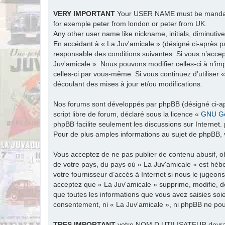
VERY IMPORTANT
Your USER NAME must be man
for exemple peter from london or peter from UK.
Any other user name like nickname, initials, diminutive
En accédant à « La Juv'amicale » (désigné ci-après par
responsable des conditions suivantes. Si vous n’accep
Juv'amicale ». Nous pouvons modifier celles-ci à n’im
celles-ci par vous-même. Si vous continuez d’utiliser
découlant des mises à jour et/ou modifications.
Nos forums sont développés par phpBB (désigné ci-apr
script libre de forum, déclaré sous la licence «
GNU Ge
phpBB facilite seulement les discussions sur Intern
Pour de plus amples informations au sujet de phpBB, v
Vous acceptez de ne pas publier de contenu abusif, ob
de votre pays, du pays où « La Juv'amicale » est hébe
votre fournisseur d’accès à Internet si nous le jugeo
acceptez que « La Juv'amicale » supprime, modifie, d
que toutes les informations que vous avez saisies soi
consentement, ni « La Juv'amicale », ni phpBB ne po
TRES
IMPORTANT
votre NOM D UTILISATEUR devra ét