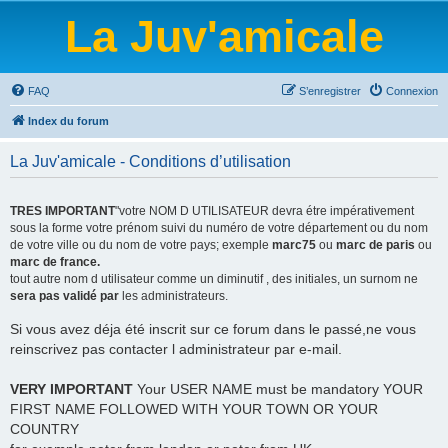
La Juv'amicale
FAQ
S’enregistrer
Connexion
Index du forum
La Juv'amicale - Conditions d’utilisation
TRES IMPORTANT
"votre NOM D UTILISATEUR devra étre impérativement
sous la forme votre prénom suivi du numéro de votre département ou du nom
de votre ville ou du nom de votre pays; exemple
marc75
ou
marc de paris
ou
marc de france.
tout autre nom d utilisateur comme un diminutif , des initiales, un surnom ne
sera pas validé par
les administrateurs.
Si vous avez déja été inscrit sur ce forum dans le passé,ne vous
reinscrivez pas contacter l administrateur par e-mail.
VERY IMPORTANT
Your USER NAME must be mandatory YOUR
FIRST NAME FOLLOWED WITH YOUR TOWN OR YOUR
COUNTRY