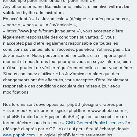
for exemple peter from london or peter from UK.
Any other user name like nickname, initials, diminutive will
not be
valid
ated by the administrators
En accédant à « La Juv'amicale » (désigné ci-après par « nous »,
« notre », « nos », « La Juv'amicale »,
« https://www.jrhp.fr/forum.juvaquatre »), vous acceptez d’être
légalement responsable des conditions suivantes. Si vous
n’acceptez pas d’être légalement responsable de toutes les
conditions suivantes, alors n’accédez pas et/ou n’utilisez pas « La
Juv'amicale ». Nous pouvons modifier celles-ci à n’importe quel
moment et nous ferons tout pour que vous en soyez informé, bien
qu’il soit prudent de vérifier régulièrement celles-ci par vous-même.
Si vous continuez d’utiliser « La Juv'amicale » alors que des
changements ont été effectués, vous acceptez d’être légalement
responsable des conditions découlant des mises à jour et/ou
modifications.
Nos forums sont développés par phpBB (désigné ci-après par
« ils », « eux », « leur », « logiciel phpBB », « www.phpbb.com »,
« phpBB Limited », « Équipes phpBB ») qui est un script libre de
forum, déclaré sous la licence «
GNU General Public License v2
»
(désigné ci-après par « GPL ») et qui peut être téléchargé depuis
www.phpbb.com
. Le logiciel phpBB facilite seulement les