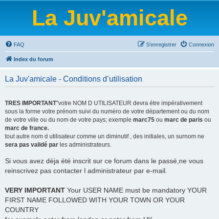
La Juv'amicale
FAQ
S’enregistrer
Connexion
Index du forum
La Juv'amicale - Conditions d’utilisation
TRES IMPORTANT
"votre NOM D UTILISATEUR devra étre impérativement
sous la forme votre prénom suivi du numéro de votre département ou du nom
de votre ville ou du nom de votre pays; exemple
marc75
ou
marc de paris
ou
marc de france.
tout autre nom d utilisateur comme un diminutif , des initiales, un surnom ne
sera pas validé par
les administrateurs.
Si vous avez déja été inscrit sur ce forum dans le passé,ne vous
reinscrivez pas contacter l administrateur par e-mail.
VERY IMPORTANT
Your USER NAME must be mandatory YOUR
FIRST NAME FOLLOWED WITH YOUR TOWN OR YOUR
COUNTRY