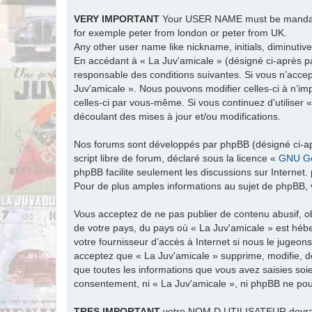
VERY IMPORTANT
Your USER NAME must be man
for exemple peter from london or peter from UK.
Any other user name like nickname, initials, diminutive
En accédant à « La Juv'amicale » (désigné ci-après par
responsable des conditions suivantes. Si vous n’accep
Juv'amicale ». Nous pouvons modifier celles-ci à n’im
celles-ci par vous-même. Si vous continuez d’utiliser
découlant des mises à jour et/ou modifications.
Nos forums sont développés par phpBB (désigné ci-apr
script libre de forum, déclaré sous la licence «
GNU Ge
phpBB facilite seulement les discussions sur Intern
Pour de plus amples informations au sujet de phpBB, v
Vous acceptez de ne pas publier de contenu abusif, ob
de votre pays, du pays où « La Juv'amicale » est hébe
votre fournisseur d’accès à Internet si nous le jugeo
acceptez que « La Juv'amicale » supprime, modifie, d
que toutes les informations que vous avez saisies soi
consentement, ni « La Juv'amicale », ni phpBB ne po
TRES
IMPORTANT
votre NOM D UTILISATEUR devra ét