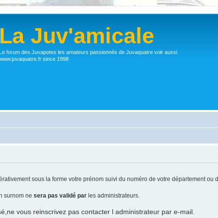
La Juv'amicale
Le forum des Juvapotes les amateurs passionnés de Juvaquatre voir aussi
www.juvaquatre.fr since 1998
ativement sous la forme votre prénom suivi du numéro de votre département ou d
 un surnom ne
sera pas validé par
les administrateurs.
sé,ne vous reinscrivez pas contacter l administrateur par e-mail.