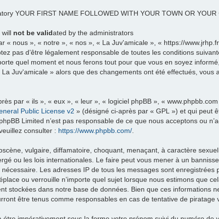
datory YOUR FIRST NAME FOLLOWED WITH YOUR TOWN OR YOU
 will
not be valid
ated by the administrators
 « nous », « notre », « nos », « La Juv'amicale », « https://www.jrhp.
tez pas d’être légalement responsable de toutes les conditions suivante
porte quel moment et nous ferons tout pour que vous en soyez informé, b
 « La Juv'amicale » alors que des changements ont été effectués, vous
ès par « ils », « eux », « leur », « logiciel phpBB », « www.phpbb.com
neral Public License v2
» (désigné ci-après par « GPL ») et qui peut 
et. phpBB Limited n’est pas responsable de ce que nous acceptons ou 
euillez consulter :
https://www.phpbb.com/
.
scène, vulgaire, diffamatoire, choquant, menaçant, à caractère sexuel 
rgé ou les lois internationales. Le faire peut vous mener à un banniss
ns nécessaire. Les adresses IP de tous les messages sont enregistrées
éplace ou verrouille n’importe quel sujet lorsque nous estimons que c
ent stockées dans notre base de données. Bien que ces informations ne 
urront être tenus comme responsables en cas de tentative de piratage 
re impérativement sous la forme votre prénom suivi du numéro de vo