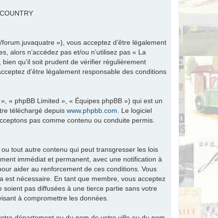
R COUNTRY
fr/forum.juvaquatre »), vous acceptez d’être légalement
s, alors n’accédez pas et/ou n’utilisez pas « La
ien qu’il soit prudent de vérifier régulièrement
 acceptez d’être légalement responsable des conditions
 », « phpBB Limited », « Équipes phpBB ») qui est un
être téléchargé depuis
www.phpbb.com
. Le logiciel
n’acceptons pas comme contenu ou conduite permis.
ou tout autre contenu qui peut transgresser les lois
ement immédiat et permanent, avec une notification à
 pour aider au renforcement de ces conditions. Vous
ela est nécessaire. En tant que membre, vous acceptez
soient pas diffusées à une tierce partie sans votre
visant à compromettre les données.
tre département ou du nom de votre ville ou du nom