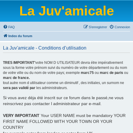
La Juv'amicale
FAQ
S’enregistrer
Connexion
Index du forum
La Juv'amicale - Conditions d’utilisation
TRES IMPORTANT
"votre NOM D UTILISATEUR devra étre impérativement
sous la forme votre prénom suivi du numéro de votre département ou du nom
de votre ville ou du nom de votre pays; exemple
marc75
ou
marc de paris
ou
marc de france.
tout autre nom d utilisateur comme un diminutif , des initiales, un surnom ne
sera pas validé par
les administrateurs.
Si vous avez déja été inscrit sur ce forum dans le passé,ne vous
reinscrivez pas contacter l administrateur par e-mail.
VERY IMPORTANT
Your USER NAME must be mandatory YOUR
FIRST NAME FOLLOWED WITH YOUR TOWN OR YOUR
COUNTRY