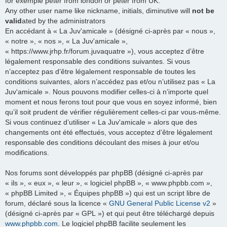
for exemple peter from london or peter from UK.
Any other user name like nickname, initials, diminutive will
not be
valid
ated by the administrators
En accédant à « La Juv'amicale » (désigné ci-après par « nous »,
« notre », « nos », « La Juv'amicale »,
« https://www.jrhp.fr/forum.juvaquatre »), vous acceptez d’être
légalement responsable des conditions suivantes. Si vous
n’acceptez pas d’être légalement responsable de toutes les
conditions suivantes, alors n’accédez pas et/ou n’utilisez pas « La
Juv'amicale ». Nous pouvons modifier celles-ci à n’importe quel
moment et nous ferons tout pour que vous en soyez informé, bien
qu’il soit prudent de vérifier régulièrement celles-ci par vous-même.
Si vous continuez d’utiliser « La Juv'amicale » alors que des
changements ont été effectués, vous acceptez d’être légalement
responsable des conditions découlant des mises à jour et/ou
modifications.
Nos forums sont développés par phpBB (désigné ci-après par
« ils », « eux », « leur », « logiciel phpBB », « www.phpbb.com »,
« phpBB Limited », « Équipes phpBB ») qui est un script libre de
forum, déclaré sous la licence «
GNU General Public License v2
»
(désigné ci-après par « GPL ») et qui peut être téléchargé depuis
www.phpbb.com
. Le logiciel phpBB facilite seulement les