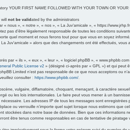
datory YOUR FIRST NAME FOLLOWED WITH YOUR TOWN OR YOU
 will
not be valid
ated by the administrators
 « nous », « notre », « nos », « La Juv'amicale », « https://www.jrhp.
tez pas d’être légalement responsable de toutes les conditions suivante
porte quel moment et nous ferons tout pour que vous en soyez informé, b
 « La Juv'amicale » alors que des changements ont été effectués, vous
ès par « ils », « eux », « leur », « logiciel phpBB », « www.phpbb.com
neral Public License v2
» (désigné ci-après par « GPL ») et qui peut 
et. phpBB Limited n’est pas responsable de ce que nous acceptons ou 
euillez consulter :
https://www.phpbb.com/
.
scène, vulgaire, diffamatoire, choquant, menaçant, à caractère sexuel 
rgé ou les lois internationales. Le faire peut vous mener à un banniss
ns nécessaire. Les adresses IP de tous les messages sont enregistrées
éplace ou verrouille n’importe quel sujet lorsque nous estimons que c
ent stockées dans notre base de données. Bien que ces informations ne 
urront être tenus comme responsables en cas de tentative de piratage 
re impérativement sous la forme votre prénom suivi du numéro de vo