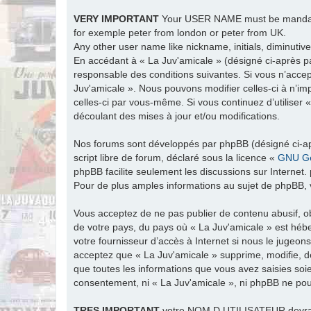
VERY IMPORTANT
Your USER NAME must be man
for exemple peter from london or peter from UK.
Any other user name like nickname, initials, diminutive
En accédant à « La Juv'amicale » (désigné ci-après par
responsable des conditions suivantes. Si vous n’accep
Juv'amicale ». Nous pouvons modifier celles-ci à n’im
celles-ci par vous-même. Si vous continuez d’utiliser
découlant des mises à jour et/ou modifications.
Nos forums sont développés par phpBB (désigné ci-apr
script libre de forum, déclaré sous la licence «
GNU Ge
phpBB facilite seulement les discussions sur Intern
Pour de plus amples informations au sujet de phpBB, v
Vous acceptez de ne pas publier de contenu abusif, ob
de votre pays, du pays où « La Juv'amicale » est hébe
votre fournisseur d’accès à Internet si nous le jugeo
acceptez que « La Juv'amicale » supprime, modifie, d
que toutes les informations que vous avez saisies soi
consentement, ni « La Juv'amicale », ni phpBB ne po
TRES
IMPORTANT
votre NOM D UTILISATEUR devra ét