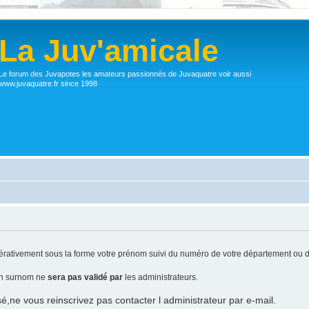
La Juv'amicale
Le forum des Juvapotes les amateurs passionnés de Juvaquatre voir aussi
www.juvaquatre.fr since 1998
ativement sous la forme votre prénom suivi du numéro de votre département ou d
 un surnom ne
sera pas validé par
les administrateurs.
sé,ne vous reinscrivez pas contacter l administrateur par e-mail.