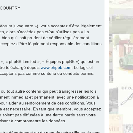
R COUNTRY
fr/forum.juvaquatre »), vous acceptez d’être légalement
s, alors n’accédez pas et/ou n’utilisez pas « La
ien qu’il soit prudent de vérifier régulièrement
 acceptez d’être légalement responsable des conditions
 », « phpBB Limited », « Équipes phpBB ») qui est un
être téléchargé depuis
www.phpbb.com
. Le logiciel
n’acceptons pas comme contenu ou conduite permis.
ou tout autre contenu qui peut transgresser les lois
ement immédiat et permanent, avec une notification à
 pour aider au renforcement de ces conditions. Vous
ela est nécessaire. En tant que membre, vous acceptez
soient pas diffusées à une tierce partie sans votre
visant à compromettre les données.
tre département ou du nom de votre ville ou du nom