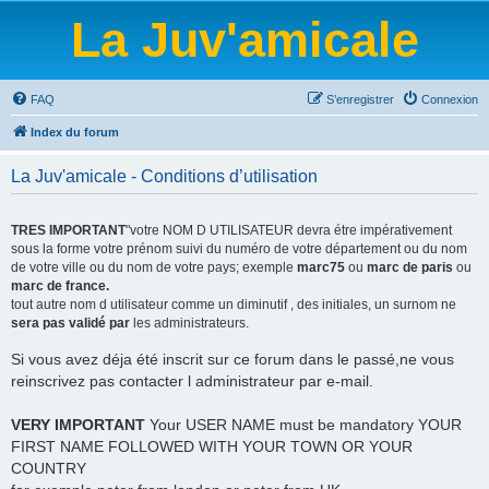
La Juv'amicale
FAQ
S’enregistrer
Connexion
Index du forum
La Juv'amicale - Conditions d’utilisation
TRES IMPORTANT
"votre NOM D UTILISATEUR devra étre impérativement
sous la forme votre prénom suivi du numéro de votre département ou du nom
de votre ville ou du nom de votre pays; exemple
marc75
ou
marc de paris
ou
marc de france.
tout autre nom d utilisateur comme un diminutif , des initiales, un surnom ne
sera pas validé par
les administrateurs.
Si vous avez déja été inscrit sur ce forum dans le passé,ne vous
reinscrivez pas contacter l administrateur par e-mail.
VERY IMPORTANT
Your USER NAME must be mandatory YOUR
FIRST NAME FOLLOWED WITH YOUR TOWN OR YOUR
COUNTRY