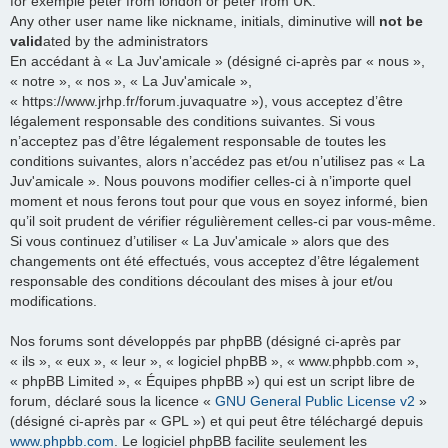
for exemple peter from london or peter from UK.
Any other user name like nickname, initials, diminutive will
not be
valid
ated by the administrators
En accédant à « La Juv'amicale » (désigné ci-après par « nous »,
« notre », « nos », « La Juv'amicale »,
« https://www.jrhp.fr/forum.juvaquatre »), vous acceptez d’être
légalement responsable des conditions suivantes. Si vous
n’acceptez pas d’être légalement responsable de toutes les
conditions suivantes, alors n’accédez pas et/ou n’utilisez pas « La
Juv'amicale ». Nous pouvons modifier celles-ci à n’importe quel
moment et nous ferons tout pour que vous en soyez informé, bien
qu’il soit prudent de vérifier régulièrement celles-ci par vous-même.
Si vous continuez d’utiliser « La Juv'amicale » alors que des
changements ont été effectués, vous acceptez d’être légalement
responsable des conditions découlant des mises à jour et/ou
modifications.
Nos forums sont développés par phpBB (désigné ci-après par
« ils », « eux », « leur », « logiciel phpBB », « www.phpbb.com »,
« phpBB Limited », « Équipes phpBB ») qui est un script libre de
forum, déclaré sous la licence «
GNU General Public License v2
»
(désigné ci-après par « GPL ») et qui peut être téléchargé depuis
www.phpbb.com
. Le logiciel phpBB facilite seulement les