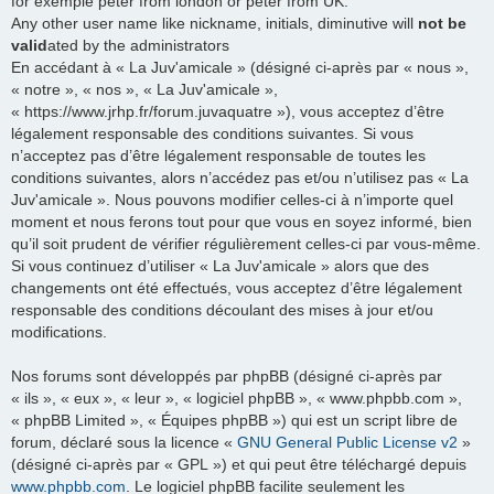
for exemple peter from london or peter from UK.
Any other user name like nickname, initials, diminutive will
not be
valid
ated by the administrators
En accédant à « La Juv'amicale » (désigné ci-après par « nous »,
« notre », « nos », « La Juv'amicale »,
« https://www.jrhp.fr/forum.juvaquatre »), vous acceptez d’être
légalement responsable des conditions suivantes. Si vous
n’acceptez pas d’être légalement responsable de toutes les
conditions suivantes, alors n’accédez pas et/ou n’utilisez pas « La
Juv'amicale ». Nous pouvons modifier celles-ci à n’importe quel
moment et nous ferons tout pour que vous en soyez informé, bien
qu’il soit prudent de vérifier régulièrement celles-ci par vous-même.
Si vous continuez d’utiliser « La Juv'amicale » alors que des
changements ont été effectués, vous acceptez d’être légalement
responsable des conditions découlant des mises à jour et/ou
modifications.
Nos forums sont développés par phpBB (désigné ci-après par
« ils », « eux », « leur », « logiciel phpBB », « www.phpbb.com »,
« phpBB Limited », « Équipes phpBB ») qui est un script libre de
forum, déclaré sous la licence «
GNU General Public License v2
»
(désigné ci-après par « GPL ») et qui peut être téléchargé depuis
www.phpbb.com
. Le logiciel phpBB facilite seulement les