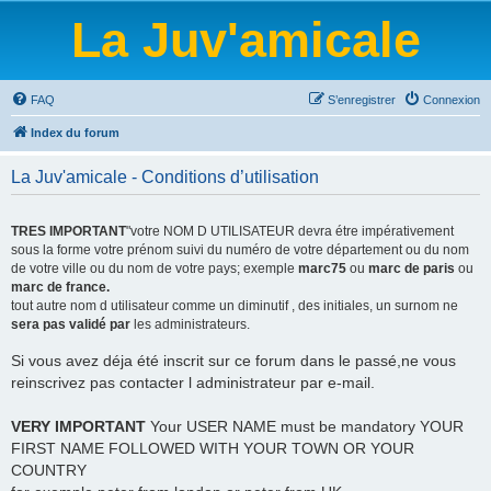
La Juv'amicale
FAQ
S’enregistrer
Connexion
Index du forum
La Juv'amicale - Conditions d’utilisation
TRES IMPORTANT
"votre NOM D UTILISATEUR devra étre impérativement
sous la forme votre prénom suivi du numéro de votre département ou du nom
de votre ville ou du nom de votre pays; exemple
marc75
ou
marc de paris
ou
marc de france.
tout autre nom d utilisateur comme un diminutif , des initiales, un surnom ne
sera pas validé par
les administrateurs.
Si vous avez déja été inscrit sur ce forum dans le passé,ne vous
reinscrivez pas contacter l administrateur par e-mail.
VERY IMPORTANT
Your USER NAME must be mandatory YOUR
FIRST NAME FOLLOWED WITH YOUR TOWN OR YOUR
COUNTRY