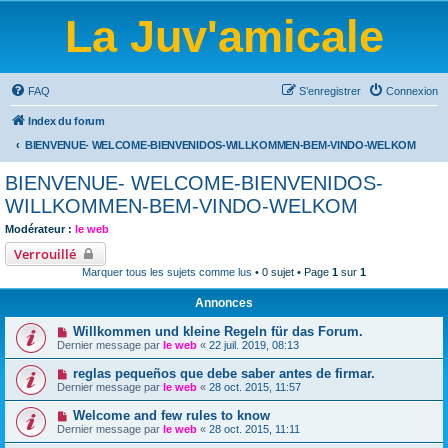
La Juv'amicale
FAQ
S’enregistrer
Connexion
Index du forum
BIENVENUE- WELCOME-BIENVENIDOS-WILLKOMMEN-BEM-VINDO-WELKOM
BIENVENUE- WELCOME-BIENVENIDOS-
WILLKOMMEN-BEM-VINDO-WELKOM
Modérateur :
le web
Verrouillé
Marquer tous les sujets comme lus
• 0 sujet • Page
1
sur
1
Annonces
Willkommen und kleine Regeln für das Forum.
Dernier message par
le web
«
22 juil. 2019, 08:13
reglas pequeños que debe saber antes de firmar.
Dernier message par
le web
«
28 oct. 2015, 11:57
Welcome and few rules to know
Dernier message par
le web
«
28 oct. 2015, 11:11