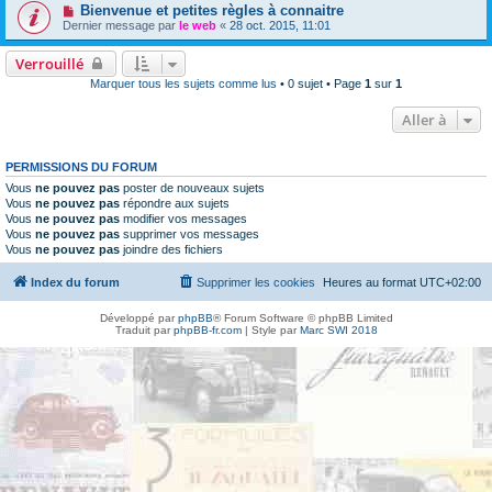
Bienvenue et petites règles à connaitre
Dernier message par
le web
«
28 oct. 2015, 11:01
Verrouillé
Marquer tous les sujets comme lus
• 0 sujet • Page
1
sur
1
Aller à
PERMISSIONS DU FORUM
Vous
ne pouvez pas
poster de nouveaux sujets
Vous
ne pouvez pas
répondre aux sujets
Vous
ne pouvez pas
modifier vos messages
Vous
ne pouvez pas
supprimer vos messages
Vous
ne pouvez pas
joindre des fichiers
Index du forum
Supprimer les cookies
Heures au format
UTC+02:00
Développé par
phpBB
® Forum Software © phpBB Limited
Traduit par
phpBB-fr.com
| Style par
Marc SWI 2018