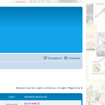
S’enregistrer
Connexion
Marquer tous les sujets comme lus
• 0 sujet • Page
1
sur
1
VUES
DERNIER MESSAGE
par
le web
8056435