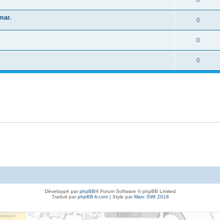
mar.
0
0
0
Développé par
phpBB
® Forum Software © phpBB Limited
Traduit par
phpBB-fr.com
| Style par
Marc SWI 2018