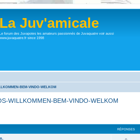
La Juv'amicale
Le forum des Juvapotes les amateurs passionnés de Juvaquatre voir aussi
www.juvaquatre.fr since 1998
ILLKOMMEN-BEM-VINDO-WELKOM
DOS-WILLKOMMEN-BEM-VINDO-WELKOM
RÉPONSES
m.
0