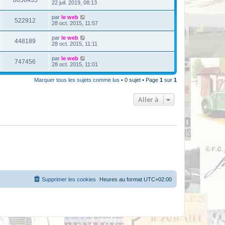
22 juil. 2019, 08:13
par
le web
522912
28 oct. 2015, 11:57
par
le web
448189
28 oct. 2015, 11:11
par
le web
747456
28 oct. 2015, 11:01
Marquer tous les sujets comme lus
• 0 sujet • Page
1
sur
1
Aller à
Supprimer les cookies
Heures au format
UTC+02:00