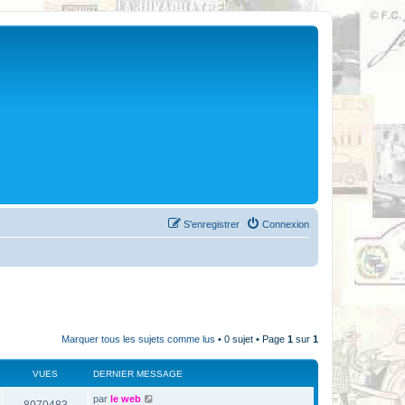
S’enregistrer
Connexion
Marquer tous les sujets comme lus
• 0 sujet • Page
1
sur
1
VUES
DERNIER MESSAGE
par
le web
8070483