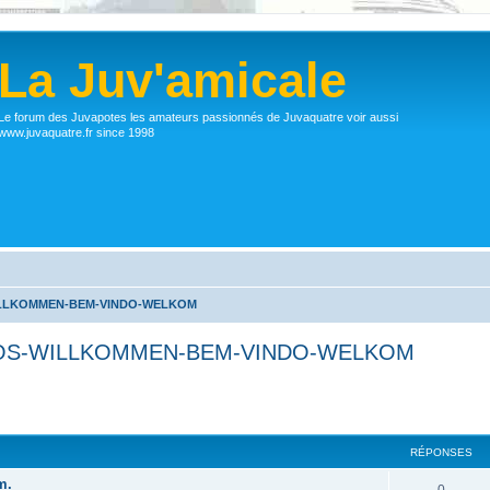
La Juv'amicale
Le forum des Juvapotes les amateurs passionnés de Juvaquatre voir aussi
www.juvaquatre.fr since 1998
ILLKOMMEN-BEM-VINDO-WELKOM
DOS-WILLKOMMEN-BEM-VINDO-WELKOM
RÉPONSES
m.
0