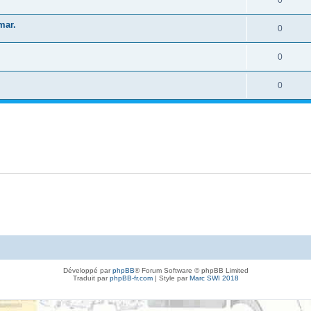
mar.
0
0
0
Développé par
phpBB
® Forum Software © phpBB Limited
Traduit par
phpBB-fr.com
| Style par
Marc SWI 2018