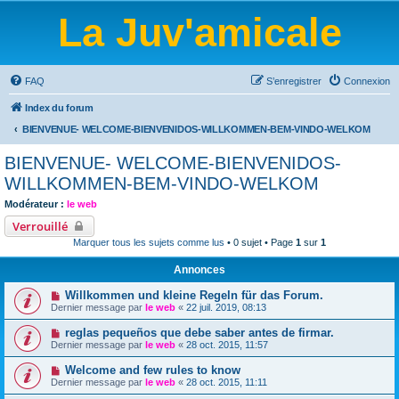
La Juv'amicale
FAQ
S’enregistrer
Connexion
Index du forum
BIENVENUE- WELCOME-BIENVENIDOS-WILLKOMMEN-BEM-VINDO-WELKOM
BIENVENUE- WELCOME-BIENVENIDOS-
WILLKOMMEN-BEM-VINDO-WELKOM
Modérateur :
le web
Verrouillé
Marquer tous les sujets comme lus
• 0 sujet • Page
1
sur
1
Annonces
Willkommen und kleine Regeln für das Forum.
Dernier message par
le web
«
22 juil. 2019, 08:13
reglas pequeños que debe saber antes de firmar.
Dernier message par
le web
«
28 oct. 2015, 11:57
Welcome and few rules to know
Dernier message par
le web
«
28 oct. 2015, 11:11