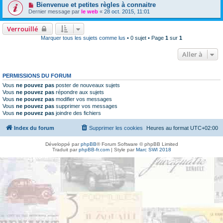
Bienvenue et petites règles à connaitre
Dernier message par
le web
«
28 oct. 2015, 11:01
Verrouillé
Marquer tous les sujets comme lus
• 0 sujet • Page
1
sur
1
Aller à
PERMISSIONS DU FORUM
Vous
ne pouvez pas
poster de nouveaux sujets
Vous
ne pouvez pas
répondre aux sujets
Vous
ne pouvez pas
modifier vos messages
Vous
ne pouvez pas
supprimer vos messages
Vous
ne pouvez pas
joindre des fichiers
Index du forum
Supprimer les cookies
Heures au format
UTC+02:00
Développé par
phpBB
® Forum Software © phpBB Limited
Traduit par
phpBB-fr.com
| Style par
Marc SWI 2018