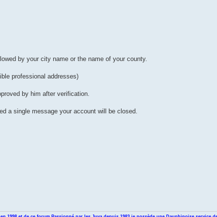
llowed by your city name or the name of your county.
ible professional addresses)
pproved by him after verification.
sted a single message your account will be closed.
en 1998 et de ce forum.Passionné par les Juva depuis 1983 je possède une Dauphinoise service de