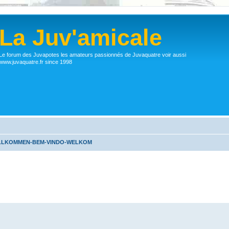
La Juv'amicale
Le forum des Juvapotes les amateurs passionnés de Juvaquatre voir aussi
www.juvaquatre.fr since 1998
ILLKOMMEN-BEM-VINDO-WELKOM