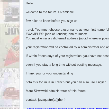
s
Hello
s
a
g
welcome to the forum Juv'amicale
e
n
o
few rules to know before you sign up.
n
l
u
: prof: You must choose a user name as your first name fo
EXAMPLES: john of London; john of susex.
You must enter a valid email address (avoid wherever poss
your registration will be controlled by a administrator and a
If within fifteen days of your registration, you have not po
even if you stay a long time without posting message.
Thank you for your understanding
nota this forum is in French but you can also use English
Marc Sliwowski administrator of this forum.
contact: juvaquatre(at)jrhp.fr
Le Web c'est Marc Sliwowski créateur de la Juvaquatre Renault Home Page 