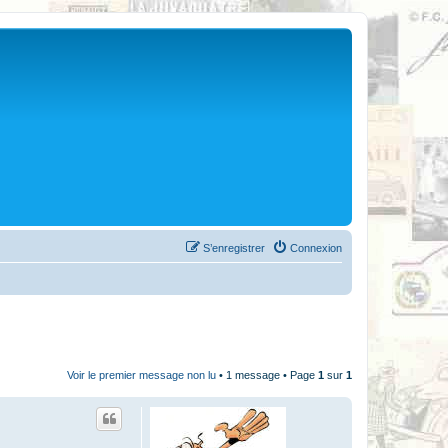
S’enregistrer
Connexion
Voir le premier message non lu
• 1 message • Page
1
sur
1