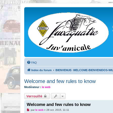
FAQ
Index du forum
BIENVENUE- WELCOME-BIENVENIDOS-W
Welcome and few rules to know
Modérateur :
le web
Verrouillé
Welcome and few rules to know
M
par
le web
»
28 oct. 2015, 11:11
e