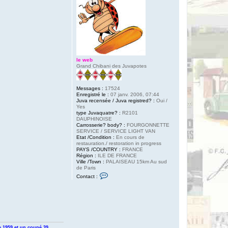
le web
Grand Chibani des Juvapotes
Messages :
17524
Enregistré le :
07 janv. 2006, 07:44
Juva recensée / Juva registred? :
Oui /
Yes
type Juvaquatre? :
R2101
DAUPHINOISE
Carrosserie? body? :
FOURGONNETTE
SERVICE / SERVICE LIGHT VAN
Etat /Condition :
En cours de
restauration./ restoration in progress
PAYS /COUNTRY :
FRANCE
Région :
ILE DE FRANCE
Ville /Town :
PALAISEAU 15km Au sud
de Paris
C
Contact :
o
n
t
a
c
t
e
r
 1959 et un coupé 39 .