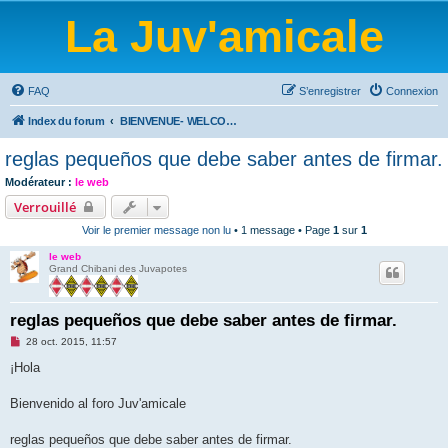
La Juv'amicale
FAQ
S’enregistrer
Connexion
Index du forum
BIENVENUE- WELCOME-BIENVENIDOS-WILLKOMMEN-BEM-VINDO-WELKOM
reglas pequeños que debe saber antes de firmar.
Modérateur :
le web
Verrouillé
Voir le premier message non lu
• 1 message • Page
1
sur
1
le web
Grand Chibani des Juvapotes
reglas pequeños que debe saber antes de firmar.
M
28 oct. 2015, 11:57
e
s
¡Hola
s
a
g
Bienvenido al foro Juv'amicale
e
n
o
reglas pequeños que debe saber antes de firmar.