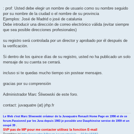
n
l
u
: prof: Usted debe elegir un nombre de usuario como su nombre seguido
por su nombre de la ciudad o el nombre de su provincia
Ejemplos: José de Madrid o josé de catalunia
Debe introducir una dirección de correo electrónico válida (evitar siempre
que sea posible direcciones profesionales)
su registro será controlada por un director y aprobado por él después de
la verificación.
Si dentro de los quince días de su registro, usted no ha publicado un solo
mensaje de su cuenta se cerrará.
incluso si te quedas mucho tiempo sin postear mensajes.
gracias por su comprensión
Administrador Marc Śliwowski de este foro.
contact: juvaquatre (at) jrhp.fr
Le Web c'est Marc Sliwowski créateur de la Juvaquatre Renault Home Page en 1998 et de ce
forum.Passionné par les Juva depuis 1983 je possède une Dauphinoise service de 1959 et un
coupé 39 .
SVP pas de MP pour me contacter utilisez la fonction E-mail