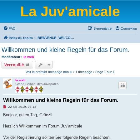
La Juv'amicale
FAQ
S’enregistrer
Connexion
Index du forum
BIENVENUE- WELCOME-BIENVENIDOS-WILLKOMMEN-BEM-VINDO-WELKOM
Willkommen und kleine Regeln für das Forum.
Modérateur :
le web
Verrouillé
Voir le premier message non lu
• 1 message • Page
1
sur
1
le web
Grand Chibani des Juvapotes
Willkommen und kleine Regeln für das Forum.
M
22 juil. 2019, 08:13
e
s
Bonjour, guten Tag, Grüezi!
s
a
g
Herzlich Willkommen im Forum Juv'amicale
e
n
o
Vor der Registrierung sollten Sie folgende Regeln beachten.