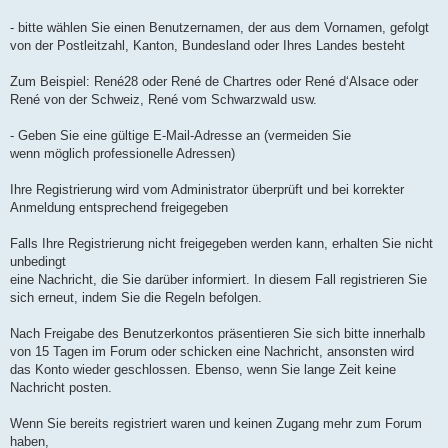
n
l
u
- bitte wählen Sie einen Benutzernamen, der aus dem Vornamen, gefolgt
von der Postleitzahl, Kanton, Bundesland oder Ihres Landes besteht
Zum Beispiel: René28 oder René de Chartres oder René d‘Alsace oder
René von der Schweiz, René vom Schwarzwald usw.
- Geben Sie eine gültige E-Mail-Adresse an (vermeiden Sie
wenn möglich professionelle Adressen)
Ihre Registrierung wird vom Administrator überprüft und bei korrekter
Anmeldung entsprechend freigegeben
Falls Ihre Registrierung nicht freigegeben werden kann, erhalten Sie nicht
unbedingt
eine Nachricht, die Sie darüber informiert. In diesem Fall registrieren Sie
sich erneut, indem Sie die Regeln befolgen.
Nach Freigabe des Benutzerkontos präsentieren Sie sich bitte innerhalb
von 15 Tagen im Forum oder schicken eine Nachricht, ansonsten wird
das Konto wieder geschlossen. Ebenso, wenn Sie lange Zeit keine
Nachricht posten.
Wenn Sie bereits registriert waren und keinen Zugang mehr zum Forum
haben,