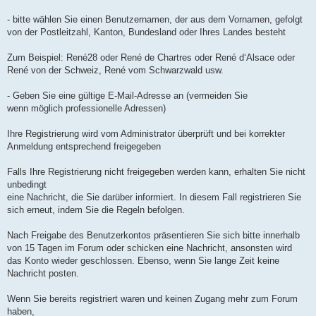
n
l
u
- bitte wählen Sie einen Benutzernamen, der aus dem Vornamen, gefolgt
von der Postleitzahl, Kanton, Bundesland oder Ihres Landes besteht
Zum Beispiel: René28 oder René de Chartres oder René d‘Alsace oder
René von der Schweiz, René vom Schwarzwald usw.
- Geben Sie eine gültige E-Mail-Adresse an (vermeiden Sie
wenn möglich professionelle Adressen)
Ihre Registrierung wird vom Administrator überprüft und bei korrekter
Anmeldung entsprechend freigegeben
Falls Ihre Registrierung nicht freigegeben werden kann, erhalten Sie nicht
unbedingt
eine Nachricht, die Sie darüber informiert. In diesem Fall registrieren Sie
sich erneut, indem Sie die Regeln befolgen.
Nach Freigabe des Benutzerkontos präsentieren Sie sich bitte innerhalb
von 15 Tagen im Forum oder schicken eine Nachricht, ansonsten wird
das Konto wieder geschlossen. Ebenso, wenn Sie lange Zeit keine
Nachricht posten.
Wenn Sie bereits registriert waren und keinen Zugang mehr zum Forum
haben,