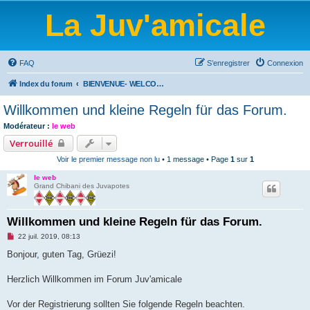
La Juv'amicale
FAQ
S’enregistrer
Connexion
Index du forum
BIENVENUE- WELCOME-BIENVENIDOS-WILLKOMMEN-BEM-VINDO-WELKOM
Willkommen und kleine Regeln für das Forum.
Modérateur :
le web
Verrouillé
Voir le premier message non lu
• 1 message • Page
1
sur
1
le web
Grand Chibani des Juvapotes
Willkommen und kleine Regeln für das Forum.
M
22 juil. 2019, 08:13
e
s
Bonjour, guten Tag, Grüezi!
s
a
g
Herzlich Willkommen im Forum Juv'amicale
e
n
o
Vor der Registrierung sollten Sie folgende Regeln beachten.