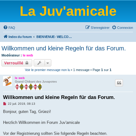
La Juv'amicale
FAQ
S’enregistrer
Connexion
Index du forum
BIENVENUE- WELCOME-BIENVENIDOS-WILLKOMMEN-BEM-VINDO-WELKOM
Willkommen und kleine Regeln für das Forum.
Modérateur :
le web
Verrouillé
Voir le premier message non lu
• 1 message • Page
1
sur
1
le web
Grand Chibani des Juvapotes
Willkommen und kleine Regeln für das Forum.
M
22 juil. 2019, 08:13
e
s
Bonjour, guten Tag, Grüezi!
s
a
g
Herzlich Willkommen im Forum Juv'amicale
e
n
o
Vor der Registrierung sollten Sie folgende Regeln beachten.