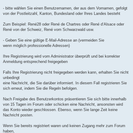
n
l
u
- bitte wählen Sie einen Benutzernamen, der aus dem Vornamen, gefolgt
von der Postleitzahl, Kanton, Bundesland oder Ihres Landes besteht
Zum Beispiel: René28 oder René de Chartres oder René d‘Alsace oder
René von der Schweiz, René vom Schwarzwald usw.
- Geben Sie eine gültige E-Mail-Adresse an (vermeiden Sie
wenn möglich professionelle Adressen)
Ihre Registrierung wird vom Administrator überprüft und bei korrekter
Anmeldung entsprechend freigegeben
Falls Ihre Registrierung nicht freigegeben werden kann, erhalten Sie nicht
unbedingt
eine Nachricht, die Sie darüber informiert. In diesem Fall registrieren Sie
sich erneut, indem Sie die Regeln befolgen.
Nach Freigabe des Benutzerkontos präsentieren Sie sich bitte innerhalb
von 15 Tagen im Forum oder schicken eine Nachricht, ansonsten wird
das Konto wieder geschlossen. Ebenso, wenn Sie lange Zeit keine
Nachricht posten.
Wenn Sie bereits registriert waren und keinen Zugang mehr zum Forum
haben,