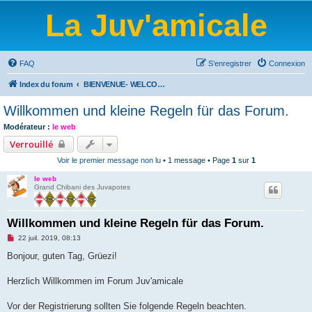
La Juv'amicale
FAQ
S’enregistrer
Connexion
Index du forum
BIENVENUE- WELCOME-BIENVENIDOS-WILLKOMMEN-BEM-VINDO-WELKOM
Willkommen und kleine Regeln für das Forum.
Modérateur :
le web
Verrouillé
Voir le premier message non lu
• 1 message • Page
1
sur
1
le web
Grand Chibani des Juvapotes
Willkommen und kleine Regeln für das Forum.
M
22 juil. 2019, 08:13
e
s
Bonjour, guten Tag, Grüezi!
s
a
g
Herzlich Willkommen im Forum Juv'amicale
e
n
o
Vor der Registrierung sollten Sie folgende Regeln beachten.