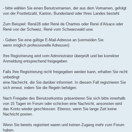
n
l
u
- bitte wählen Sie einen Benutzernamen, der aus dem Vornamen, gefolgt
von der Postleitzahl, Kanton, Bundesland oder Ihres Landes besteht
Zum Beispiel: René28 oder René de Chartres oder René d‘Alsace oder
René von der Schweiz, René vom Schwarzwald usw.
- Geben Sie eine gültige E-Mail-Adresse an (vermeiden Sie
wenn möglich professionelle Adressen)
Ihre Registrierung wird vom Administrator überprüft und bei korrekter
Anmeldung entsprechend freigegeben
Falls Ihre Registrierung nicht freigegeben werden kann, erhalten Sie nicht
unbedingt
eine Nachricht, die Sie darüber informiert. In diesem Fall registrieren Sie
sich erneut, indem Sie die Regeln befolgen.
Nach Freigabe des Benutzerkontos präsentieren Sie sich bitte innerhalb
von 15 Tagen im Forum oder schicken eine Nachricht, ansonsten wird
das Konto wieder geschlossen. Ebenso, wenn Sie lange Zeit keine
Nachricht posten.
Wenn Sie bereits registriert waren und keinen Zugang mehr zum Forum
haben,