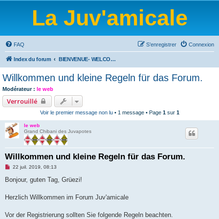
La Juv'amicale
FAQ
S’enregistrer
Connexion
Index du forum
BIENVENUE- WELCOME-BIENVENIDOS-WILLKOMMEN-BEM-VINDO-WELKOM
Willkommen und kleine Regeln für das Forum.
Modérateur :
le web
Verrouillé
Voir le premier message non lu
• 1 message • Page
1
sur
1
le web
Grand Chibani des Juvapotes
Willkommen und kleine Regeln für das Forum.
M
22 juil. 2019, 08:13
e
s
Bonjour, guten Tag, Grüezi!
s
a
g
Herzlich Willkommen im Forum Juv'amicale
e
n
o
Vor der Registrierung sollten Sie folgende Regeln beachten.