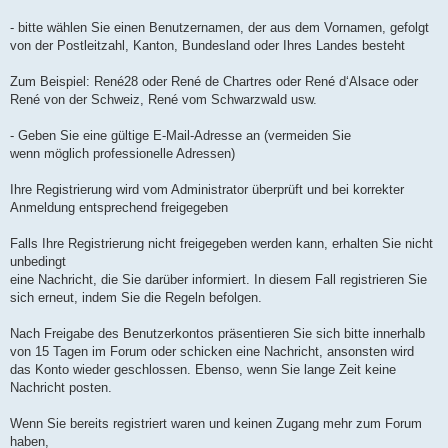
n
l
u
- bitte wählen Sie einen Benutzernamen, der aus dem Vornamen, gefolgt
von der Postleitzahl, Kanton, Bundesland oder Ihres Landes besteht
Zum Beispiel: René28 oder René de Chartres oder René d‘Alsace oder
René von der Schweiz, René vom Schwarzwald usw.
- Geben Sie eine gültige E-Mail-Adresse an (vermeiden Sie
wenn möglich professionelle Adressen)
Ihre Registrierung wird vom Administrator überprüft und bei korrekter
Anmeldung entsprechend freigegeben
Falls Ihre Registrierung nicht freigegeben werden kann, erhalten Sie nicht
unbedingt
eine Nachricht, die Sie darüber informiert. In diesem Fall registrieren Sie
sich erneut, indem Sie die Regeln befolgen.
Nach Freigabe des Benutzerkontos präsentieren Sie sich bitte innerhalb
von 15 Tagen im Forum oder schicken eine Nachricht, ansonsten wird
das Konto wieder geschlossen. Ebenso, wenn Sie lange Zeit keine
Nachricht posten.
Wenn Sie bereits registriert waren und keinen Zugang mehr zum Forum
haben,