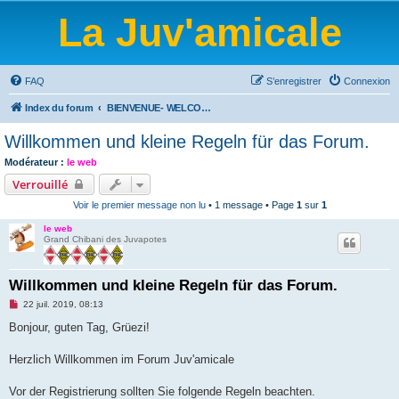
La Juv'amicale
FAQ
S’enregistrer
Connexion
Index du forum
BIENVENUE- WELCOME-BIENVENIDOS-WILLKOMMEN-BEM-VINDO-WELKOM
Willkommen und kleine Regeln für das Forum.
Modérateur :
le web
Verrouillé
Voir le premier message non lu
• 1 message • Page
1
sur
1
le web
Grand Chibani des Juvapotes
Willkommen und kleine Regeln für das Forum.
M
22 juil. 2019, 08:13
e
s
Bonjour, guten Tag, Grüezi!
s
a
g
Herzlich Willkommen im Forum Juv'amicale
e
n
o
Vor der Registrierung sollten Sie folgende Regeln beachten.