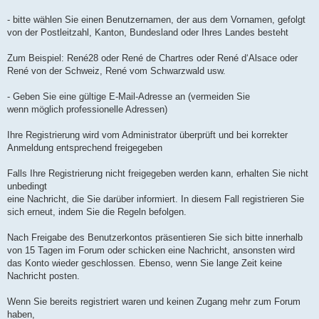
n
l
u
- bitte wählen Sie einen Benutzernamen, der aus dem Vornamen, gefolgt
von der Postleitzahl, Kanton, Bundesland oder Ihres Landes besteht
Zum Beispiel: René28 oder René de Chartres oder René d‘Alsace oder
René von der Schweiz, René vom Schwarzwald usw.
- Geben Sie eine gültige E-Mail-Adresse an (vermeiden Sie
wenn möglich professionelle Adressen)
Ihre Registrierung wird vom Administrator überprüft und bei korrekter
Anmeldung entsprechend freigegeben
Falls Ihre Registrierung nicht freigegeben werden kann, erhalten Sie nicht
unbedingt
eine Nachricht, die Sie darüber informiert. In diesem Fall registrieren Sie
sich erneut, indem Sie die Regeln befolgen.
Nach Freigabe des Benutzerkontos präsentieren Sie sich bitte innerhalb
von 15 Tagen im Forum oder schicken eine Nachricht, ansonsten wird
das Konto wieder geschlossen. Ebenso, wenn Sie lange Zeit keine
Nachricht posten.
Wenn Sie bereits registriert waren und keinen Zugang mehr zum Forum
haben,