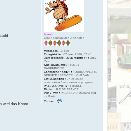
le web
steht
Grand Chibani des Juvapotes
Messages :
17526
Enregistré le :
07 janv. 2006, 07:44
Juva recensée / Juva registred? :
Oui /
Yes
type Juvaquatre? :
R2101
DAUPHINOISE
Carrosserie? body? :
FOURGONNETTE
SERVICE / SERVICE LIGHT VAN
Etat /Condition :
En cours de
restauration./ restoration in progress
PAYS /COUNTRY :
FRANCE
Région :
ILE DE FRANCE
Ville /Town :
PALAISEAU 15km Au sud
de Paris
C
Contact :
o
n wird das Konto
n
t
a
c
t
e
r