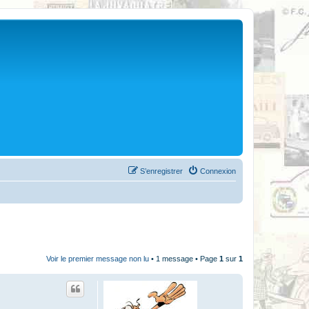
S’enregistrer
Connexion
Voir le premier message non lu
• 1 message • Page
1
sur
1