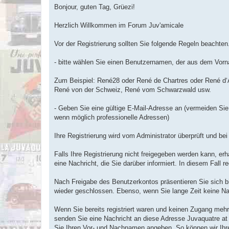
s
Bonjour, guten Tag, Grüezi!
s
a
g
Herzlich Willkommen im Forum Juv'amicale
e
n
o
Vor der Registrierung sollten Sie folgende Regeln beachten
n
l
u
- bitte wählen Sie einen Benutzernamen, der aus dem Vorn
Zum Beispiel: René28 oder René de Chartres oder René d‘
René von der Schweiz, René vom Schwarzwald usw.
- Geben Sie eine gültige E-Mail-Adresse an (vermeiden Sie
wenn möglich professionelle Adressen)
Ihre Registrierung wird vom Administrator überprüft und b
Falls Ihre Registrierung nicht freigegeben werden kann, erh
eine Nachricht, die Sie darüber informiert. In diesem Fall r
Nach Freigabe des Benutzerkontos präsentieren Sie sich b
wieder geschlossen. Ebenso, wenn Sie lange Zeit keine Na
Wenn Sie bereits registriert waren und keinen Zugang me
senden Sie eine Nachricht an diese Adresse Juvaquatre at j
Sie Ihren Vor- und Nachnamen angeben. So können wir Ihre