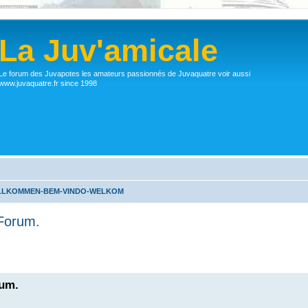
La Juv'amicale
Le forum des Juvapotes les amateurs passionnés de Juvaquatre voir aussi
www.juvaquatre.fr since 1998
ILLKOMMEN-BEM-VINDO-WELKOM
 Forum.
rum.