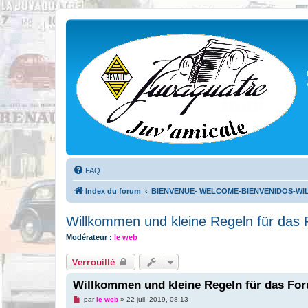
FAQ
Index du forum
BIENVENUE- WELCOME-BIENVENIDOS-W
Willkommen und kleine Regeln für das
Modérateur :
le web
Verrouillé
Willkommen und kleine Regeln für das Fo
M
par
le web
»
22 juil. 2019, 08:13
e