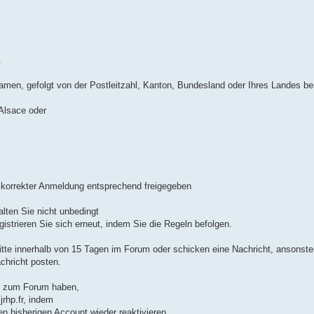
.
amen, gefolgt von der Postleitzahl, Kanton, Bundesland oder Ihres Landes be
Alsace oder
ei korrekter Anmeldung entsprechend freigegeben
alten Sie nicht unbedingt
egistrieren Sie sich erneut, indem Sie die Regeln befolgen.
itte innerhalb von 15 Tagen im Forum oder schicken eine Nachricht, ansonste
chricht posten.
hr zum Forum haben,
rhp.fr, indem
n bisherigen Account wieder reaktivieren.