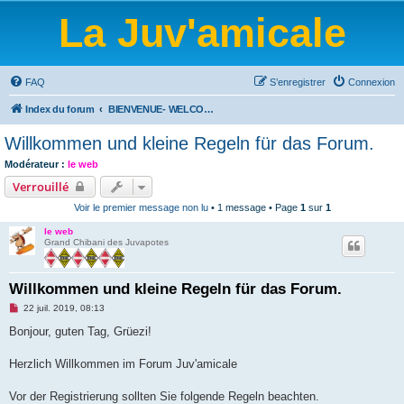
La Juv'amicale
FAQ
S’enregistrer
Connexion
Index du forum
BIENVENUE- WELCOME-BIENVENIDOS-WILLKOMMEN-BEM-VINDO-WELKOM
Willkommen und kleine Regeln für das Forum.
Modérateur :
le web
Verrouillé
Voir le premier message non lu
• 1 message • Page
1
sur
1
le web
Grand Chibani des Juvapotes
Willkommen und kleine Regeln für das Forum.
M
22 juil. 2019, 08:13
e
s
Bonjour, guten Tag, Grüezi!
s
a
g
Herzlich Willkommen im Forum Juv'amicale
e
n
o
Vor der Registrierung sollten Sie folgende Regeln beachten.