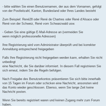
n
l
u
- bitte wählen Sie einen Benutzernamen, der aus dem Vornamen, gefolgt
von der Postleitzahl, Kanton, Bundesland oder Ihres Landes besteht
Zum Beispiel: René28 oder René de Chartres oder René d‘Alsace oder
René von der Schweiz, René vom Schwarzwald usw.
- Geben Sie eine gültige E-Mail-Adresse an (vermeiden Sie
wenn möglich professionelle Adressen)
Ihre Registrierung wird vom Administrator überprüft und bei korrekter
Anmeldung entsprechend freigegeben
Falls Ihre Registrierung nicht freigegeben werden kann, erhalten Sie nicht
unbedingt
eine Nachricht, die Sie darüber informiert. In diesem Fall registrieren Sie
sich erneut, indem Sie die Regeln befolgen.
Nach Freigabe des Benutzerkontos präsentieren Sie sich bitte innerhalb
von 15 Tagen im Forum oder schicken eine Nachricht, ansonsten wird
das Konto wieder geschlossen. Ebenso, wenn Sie lange Zeit keine
Nachricht posten.
Wenn Sie bereits registriert waren und keinen Zugang mehr zum Forum
haben,