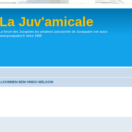
La Juv'amicale
Le forum des Juvapotes les amateurs passionnés de Juvaquatre voir aussi
www.juvaquatre.fr since 1998
ILLKOMMEN-BEM-VINDO-WELKOM