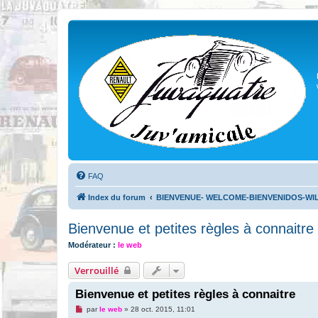
FAQ
Index du forum
BIENVENUE- WELCOME-BIENVENIDOS-W
Bienvenue et petites règles à connaitre
Modérateur :
le web
Verrouillé
Bienvenue et petites règles à connaitre
M
par
le web
»
28 oct. 2015, 11:01
e