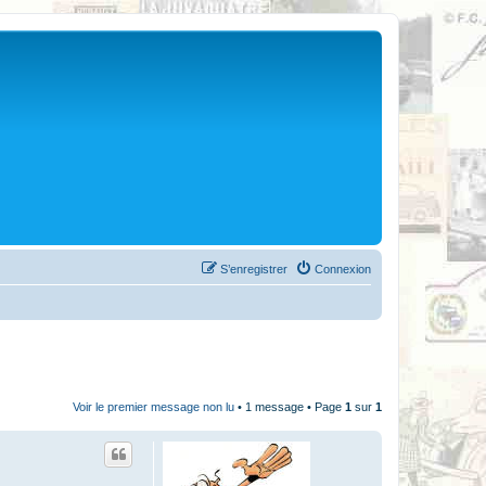
S’enregistrer
Connexion
Voir le premier message non lu
• 1 message • Page
1
sur
1