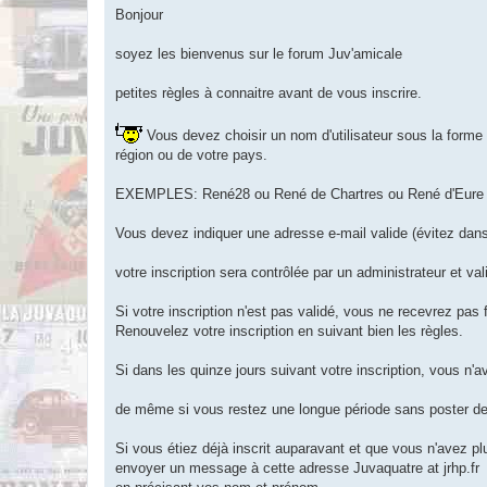
s
Bonjour
s
a
g
soyez les bienvenus sur le forum Juv'amicale
e
n
o
petites règles à connaitre avant de vous inscrire.
n
l
u
Vous devez choisir un nom d'utilisateur sous la forme
région ou de votre pays.
EXEMPLES: René28 ou René de Chartres ou René d'Eure e
Vous devez indiquer une adresse e-mail valide (évitez dan
votre inscription sera contrôlée par un administrateur et vali
Si votre inscription n'est pas validé, vous ne recevrez p
Renouvelez votre inscription en suivant bien les règles.
Si dans les quinze jours suivant votre inscription, vous n
de même si vous restez une longue période sans poster d
Si vous étiez déjà inscrit auparavant et que vous n'avez p
envoyer un message à cette adresse Juvaquatre at jrhp.fr