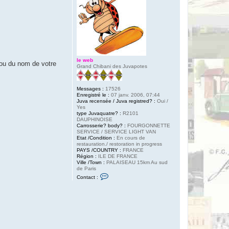
le web
 ou du nom de votre
Grand Chibani des Juvapotes
Messages :
17526
Enregistré le :
07 janv. 2006, 07:44
Juva recensée / Juva registred? :
Oui /
Yes
type Juvaquatre? :
R2101
DAUPHINOISE
Carrosserie? body? :
FOURGONNETTE
SERVICE / SERVICE LIGHT VAN
Etat /Condition :
En cours de
restauration./ restoration in progress
PAYS /COUNTRY :
FRANCE
Région :
ILE DE FRANCE
Ville /Town :
PALAISEAU 15km Au sud
de Paris
C
Contact :
o
n
t
a
c
t
e
r