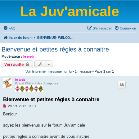
La Juv'amicale
FAQ
S’enregistrer
Connexion
Index du forum
BIENVENUE- WELCOME-BIENVENIDOS-WILLKOMMEN-BEM-VINDO-WELKOM
Bienvenue et petites règles à connaitre
Modérateur :
le web
Verrouillé
Voir le premier message non lu
• 1 message • Page
1
sur
1
le web
Grand Chibani des Juvapotes
Bienvenue et petites règles à connaitre
M
28 oct. 2015, 11:01
e
s
Bonjour
s
a
g
soyez les bienvenus sur le forum Juv'amicale
e
n
o
petites règles à connaitre avant de vous inscrire.