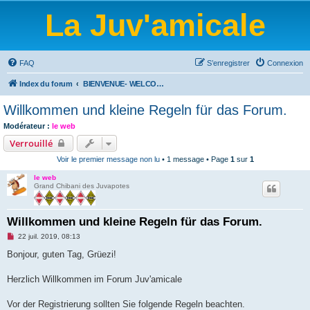
La Juv'amicale
FAQ
S’enregistrer
Connexion
Index du forum
BIENVENUE- WELCOME-BIENVENIDOS-WILLKOMMEN-BEM-VINDO-WELKOM
Willkommen und kleine Regeln für das Forum.
Modérateur :
le web
Verrouillé
Voir le premier message non lu
• 1 message • Page
1
sur
1
le web
Grand Chibani des Juvapotes
Willkommen und kleine Regeln für das Forum.
M
22 juil. 2019, 08:13
e
s
Bonjour, guten Tag, Grüezi!
s
a
g
Herzlich Willkommen im Forum Juv'amicale
e
n
o
Vor der Registrierung sollten Sie folgende Regeln beachten.