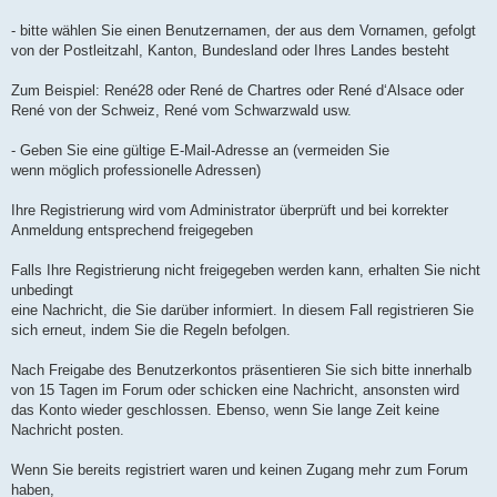
n
l
u
- bitte wählen Sie einen Benutzernamen, der aus dem Vornamen, gefolgt
von der Postleitzahl, Kanton, Bundesland oder Ihres Landes besteht
Zum Beispiel: René28 oder René de Chartres oder René d‘Alsace oder
René von der Schweiz, René vom Schwarzwald usw.
- Geben Sie eine gültige E-Mail-Adresse an (vermeiden Sie
wenn möglich professionelle Adressen)
Ihre Registrierung wird vom Administrator überprüft und bei korrekter
Anmeldung entsprechend freigegeben
Falls Ihre Registrierung nicht freigegeben werden kann, erhalten Sie nicht
unbedingt
eine Nachricht, die Sie darüber informiert. In diesem Fall registrieren Sie
sich erneut, indem Sie die Regeln befolgen.
Nach Freigabe des Benutzerkontos präsentieren Sie sich bitte innerhalb
von 15 Tagen im Forum oder schicken eine Nachricht, ansonsten wird
das Konto wieder geschlossen. Ebenso, wenn Sie lange Zeit keine
Nachricht posten.
Wenn Sie bereits registriert waren und keinen Zugang mehr zum Forum
haben,