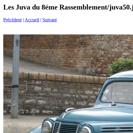
Les Juva du 8éme Rassemblement/juva50.
Précédent
|
Accueil
|
Suivant